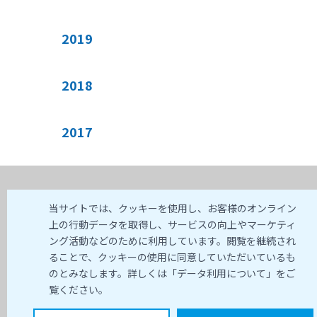
2019
2018
2017
ビジネス課題へのご提案
日経テレコン
当サイトでは、クッキーを使用し、お客様のオンライン
上の行動データを取得し、サービスの向上やマーケティ
サービス一覧
日経スマートクリッ
ング活動などのために利用しています。閲覧を継続され
大学・教育機関向け
日経バリューサーチ
ることで、クッキーの使用に同意していただいているも
お問い合わせ・資料請求
日経POS情報
のとみなします。詳しくは「データ利用について」をご
メルマガ登録
NIKKEI The KNOWLED
覧ください。
日経リスク&コンプラ