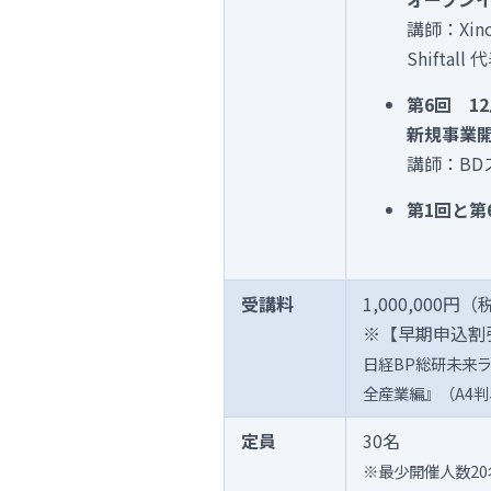
講師：Xi
Shiftal
第6回 1
新規事業
講師：BD
第1回と
受講料
1,000,000円
※【早期申込割引
日経BP総研未来ラボ
全産業編』（A4判、
定員
30名
※最少開催人数2