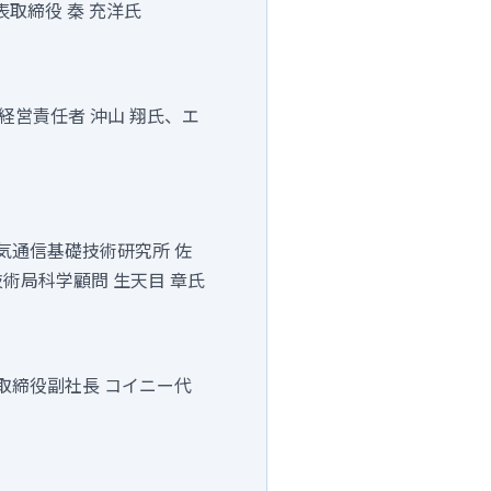
表取締役 秦 充洋氏
経営責任者 沖山 翔氏、エ
気通信基礎技術研究所 佐
術局科学顧問 生天目 章氏
取締役副社長 コイニー代