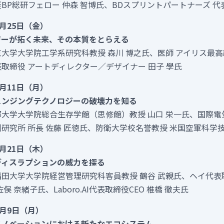
BP総研フェロー 仲森 智博氏、BDスプリントパートナーズ 代
0月25日（金）
ジーが拓く未来、その本質をとらえる
大学大学院工学系研究科教授 森川 博之氏、医師 アイリス最高
取締役 アートディレクター／デザイナー 田子 學氏
1月11日（月）
ェンジングテクノロジーの破壊力を知る
大学大学院総合生存学館（思修館）教授 山口 栄一氏、国際電
研究所 所長 佐藤 匠徳氏、防衛大学校名誉教授 米国空軍科学技
1月21日（木）
ディスラプションの威力を探る
田大学大学院経営管理研究科客員教授 鶴谷 武親氏、ヘイ代表
俣 奈緒子氏、Laboro.AI代表取締役CEO 椎橋 徹夫氏
2月9日（月）
イノベーションにおける新たなエコシステム