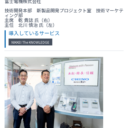
富士電機株式会社
技術開発本部 新製品開発プロジェクト室 技術マーケテ
ィング部
主席 乾 貴誌 氏（右）
主任 北川 慎治 氏（左）
導入しているサービス
NIKKEI The KNOWLEDGE