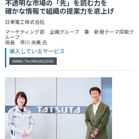
不透明な市場の「先」を読む力を
確かな情報で組織の提案力を底上げ
日東電工株式会社
マーケティング部 企画グループ 兼 新規テーマ探索グ
ループ
係長 早川 央美 氏
導入しているサービス
NIKKEI The KNOWLEDGE