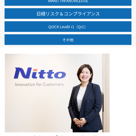
NIKKEI The KNOWLEDGE
日経リスク＆コンプライアンス
QUICK LevelX r1（Qr1）
その他