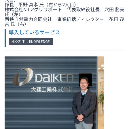
係長 平野 真孝 氏（右から2人目）
株式会社NJアグリサポート 代表取締役社長 穴田 勝美
氏（左）
西鉄自然電力合同会社 事業統括ディレクター 花田 茂
吉 氏（右）
導入しているサービス
NIKKEI The KNOWLEDGE