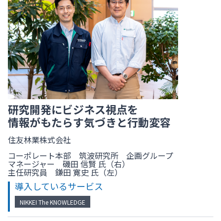
研究開発にビジネス視点を
情報がもたらす気づきと行動変容
住友林業株式会社
コーポレート本部 筑波研究所 企画グループ
マネージャー 磯田 信賢 氏（右）
主任研究員 鎌田 寛史 氏（左）
導入しているサービス
NIKKEI The KNOWLEDGE