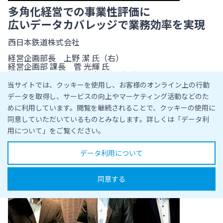
多角化経営での事業性評価に
広いデータカバレッジで業務効率を実現
西日本鉄道株式会社
経営企画部長 上野 潔 氏（右）
経営企画部 課長 菅 光輝 氏
経営企画部 係長 田代 幸輔 氏（左）
当サイトでは、クッキーを使用し、お客様のオンライン上の行動
導入しているサービス
データを取得し、サービスの向上やマーケティング活動などのた
日経バリューサーチ
めに利用しています。閲覧を継続されることで、クッキーの使用に
同意していただいているものとみなします。詳しくは「データ利
用について」をご覧ください。
データ利用について
同意する