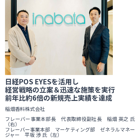
日経POS EYESを活用し
経営戦略の立案＆迅速な施策を実行
前年比約6倍の新規売上実績を達成
稲畑香料株式会社
フレーバー事業本部長 代表取締役副社長 稲畑 英之 氏
（右）
フレーバー事業本部 マーケティング部 ゼネラルマネー
ジャー 平坂 渉 氏（左）