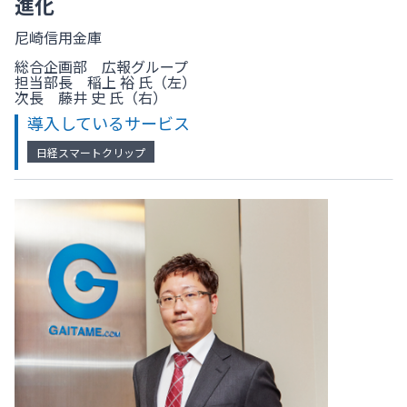
進化
尼崎信用金庫
総合企画部 広報グループ
担当部長 稲上 裕 氏（左）
次長 藤井 史 氏（右）
導入しているサービス
日経スマートクリップ