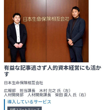
有益な記事逃さず人的資本経営にも活か
す
日本生命保険相互会社
広報部 担当課長 木村 允之 氏（左）
人材開発部 人材開発課長 柴田 直人 氏（右）
導入しているサービス
日経スマートクリップ