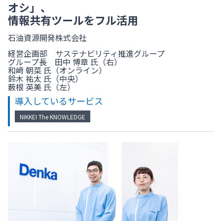
オシ」、
情報共有ツールをフル活用
石油資源開発株式会社
経営企画部 サステナビリティ推進グループ
グループ長 田中 博章 氏（右）
和﨑 朝菜 氏（オンライン）
鈴木 祐太 氏（中央）
薮根 英美 氏（左）
導入しているサービス
NIKKEI The KNOWLEDGE