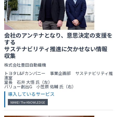
会社のアンテナとなり、意思決定の支援を
する
サステナビリティ推進に欠かせない情報
収集
株式会社豊田自動織機
トヨタL&Fカンパニー 事業企画部 サステナビリティ推
進室
室長 石井 大悟 氏（左）
バリュー創出G 小笠原 佑輔 氏（右）
導入しているサービス
NIKKEI The KNOWLEDGE