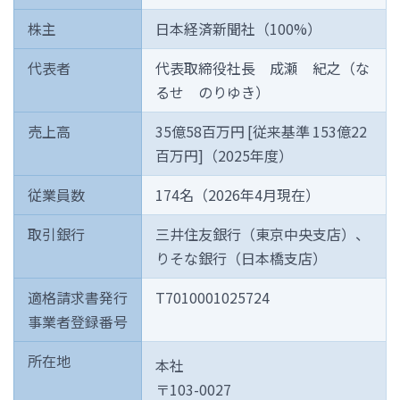
株主
日本経済新聞社（100%）
代表者
代表取締役社長 成瀬 紀之（な
るせ のりゆき）
売上高
35億58百万円 [従来基準 153億22
百万円]（2025年度）
従業員数
174名（2026年4月現在）
取引銀行
三井住友銀行（東京中央支店）、
りそな銀行（日本橋支店）
適格請求書発行
T7010001025724
事業者登録番号
所在地
本社
〒103-0027