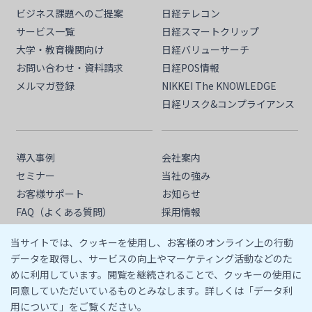
ビジネス課題へのご提案
日経テレコン
サービス一覧
日経スマートクリップ
大学・教育機関向け
日経バリューサーチ
お問い合わせ・資料請求
日経POS情報
メルマガ登録
NIKKEI The KNOWLEDGE
日経リスク&コンプライアンス
導入事例
会社案内
セミナー
当社の強み
お客様サポート
お知らせ
FAQ（よくある質問）
採用情報
情報活用塾
人権方針
当サイトでは、クッキーを使用し、お客様のオンライン上の行動
サプライヤー行動規範
データを取得し、サービスの向上やマーケティング活動などのた
めに利用しています。閲覧を継続されることで、クッキーの使用に
同意していただいているものとみなします。詳しくは「データ利
用について」をご覧ください。