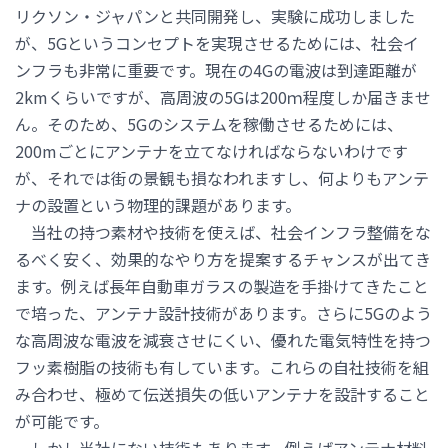
リクソン・ジャパンと共同開発し、実験に成功しました
が、5Gというコンセプトを実現させるためには、社会イ
ンフラも非常に重要です。現在の4Gの電波は到達距離が
2kmくらいですが、高周波の5Gは200ｍ程度しか届きませ
ん。そのため、5Gのシステムを稼働させるためには、
200mごとにアンテナを立てなければならないわけです
が、それでは街の景観も損なわれますし、何よりもアンテ
ナの設置という物理的課題があります。
当社の持つ素材や技術を使えば、社会インフラ整備をな
るべく安く、効果的なやり方を提案するチャンスが出てき
ます。例えば長年自動車ガラスの製造を手掛けてきたこと
で培った、アンテナ設計技術があります。さらに5Gのよう
な高周波な電波を減衰させにくい、優れた電気特性を持つ
フッ素樹脂の技術も有しています。これらの自社技術を組
み合わせ、極めて伝送損失の低いアンテナを設計すること
が可能です。
しかし当社にない技術もあります。例えばアンテナ材料