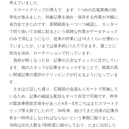
考えていました。
スマートクリップの導入で、まず、1つめの広報業務の効
率化が進みました。対象記事を抽出・保存する作業が大幅に
省力化できたのです。新聞紙面を一つ一つ確認し、カッター
で切り抜いて台紙に貼るという煩雑な作業がデータチェック
のみで済むようになり、従来の作業には10人くらいが携わっ
ていましたが、いまでは基本的に1人でできます。週ごとに
担当を決め、ローテーションで行っています。
負担が軽くなった分、記事の入念なチェックに注力してい
ます。他のスタッフが記事をチェックすることで、精度の高
い関連記事の選択やクリッピングが行えるようになっていま
す。
さきほど話した通り、広報部の会議もリモートで実施して
いるため、記事の確認も配信もすべて在宅で可能です。昨年
の緊急事態宣言発令があった4月～5月ごろはまだスマートク
リップ導入前でしたので、30年来、続けてきた旧来の記事共
有を一時停止しなければならないという事態に陥りました。
当時は出社人数を1割程度に縮小しており、たまに出社した