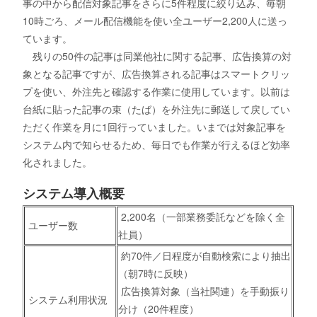
事の中から配信対象記事をさらに5件程度に絞り込み、毎朝
10時ごろ、メール配信機能を使い全ユーザー2,200人に送っ
ています。
残りの50件の記事は同業他社に関する記事、広告換算の対
象となる記事ですが、広告換算される記事はスマートクリッ
プを使い、外注先と確認する作業に使用しています。以前は
台紙に貼った記事の束（たば）を外注先に郵送して戻してい
ただく作業を月に1回行っていました。いまでは対象記事を
システム内で知らせるため、毎日でも作業が行えるほど効率
化されました。
システム導入概要
2,200名（一部業務委託などを除く全
ユーザー数
社員）
約70件／日程度が自動検索により抽出
（朝7時に反映）
広告換算対象（当社関連）を手動振り
システム利用状況
分け（20件程度）