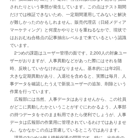
されたりという事態が発生しています。この点はテスト期間
だけでは検証できないため、一定期間運用してみないと解決
が難しかったのかもしれません。販売代理店（日経メディア
マーケティング）と何度かやりとりを重ねるなかで、現状で
はおおむね合格点の記事抽出レベルまで来ているという認識
でいます。
2つめの課題はユーザー管理の面です。2,200人の対象ユー
ザーがおりますが、人事異動などがあった際にはそれを随
時、反映していかなければなりません。基本的には年2回、
大きな定期異動があり、入退社を含めると、実際は毎月、人
事データを確認したうえで新規ユーザーの追加、削除という
作業を行っています。
広報部には当然、人事データはありませんから、この社員
がどこに異動したかということがすぐにわかるよう、人事部
の持つデータをそのまま転用できたら便利でしょうが、人事
データは広報部の作業用に管理されているわけではありませ
ん。なかなかこの点は苦慮しているところではあります。
課題の3つめは個人情報保護の問題です。特に、出向先の