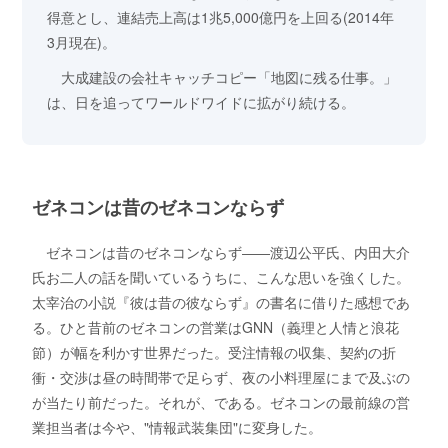
得意とし、連結売上高は1兆5,000億円を上回る(2014年
3月現在)。
大成建設の会社キャッチコピー「地図に残る仕事。」
は、日を追ってワールドワイドに拡がり続ける。
ゼネコンは昔のゼネコンならず
ゼネコンは昔のゼネコンならず――渡辺公平氏、内田大介
氏お二人の話を聞いているうちに、こんな思いを強くした。
太宰治の小説『彼は昔の彼ならず』の書名に借りた感想であ
る。ひと昔前のゼネコンの営業はGNN（義理と人情と浪花
節）が幅を利かす世界だった。受注情報の収集、契約の折
衝・交渉は昼の時間帯で足らず、夜の小料理屋にまで及ぶの
が当たり前だった。それが、である。ゼネコンの最前線の営
業担当者は今や、"情報武装集団"に変身した。