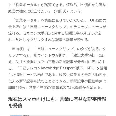
ト『営業ポータル』が閲覧できる。情報活用の側面から連結
経営の強化に役立てたい」（内田氏）という。
「営業ポータル」を実際に見せていただいた。TOP画面の
最上段には「日経ニュースクリップ」のテロップニュースが
流れる。ゼネコン大手5社に関する新聞記事の見出しが流
れ、見出しをクリックすれば記事の詳細が読める。
画面横には、「日経ニュースクリップ」のタグがある。ク
リックすると、別ウインドウが開き、「建設大手5社」に加
え、受注の発掘に役立つ市場の新聞記事が分野別に表示され
る。「日経テレコンKnowledge Passport(以下、KP)」を活用
した情報サービス画面である。幅広い産業界の最新の動向を
伝える新聞記事を読むことができる。新聞記事の配信時刻は
朝6時15分。営業担当者の"情報武装"は出勤前から始まる。
現在はスマホ向けにも、営業に有益な記事情報
を発信