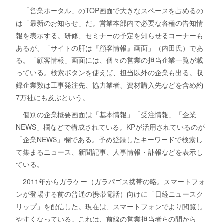
「営業ポータル」のTOP画面で大きなスペースを占めるの
は「最新のお知らせ」だ。営業本部内で必要な各種の告知情
報を表示する。研修、セミナーの予定を知らせるコーナーも
あるが、「サイトの肝は『顧客情報』画面」（内田氏）であ
る。「顧客情報」画面には、個々の営業の担当企業一覧が載
っている。検索ボタンを使えば、担当以外の企業も出る。収
録企業数は工事発注先、協力業者、資材購入先などを含め約
7万社にも及ぶという。
個別の企業概要画面は「基本情報」「受注情報」「企業
NEWS」欄などで構成されている。KPが活用されているのが
「企業NEWS」欄である。予め登録したキーワードで検索し
て集まるニュース、新聞記事、人事情報・訃報などを表示し
ている。
2011年からガラケー（ガラパゴス携帯の略。スマートフォ
ンが登場する前の普通の携帯電話）向けに「日経ニュースク
リップ」を配信した。現在は、スマートフォンでより閲覧し
やすくなっている。これは、前線の営業担当者らの間から