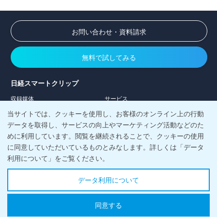
お問い合わせ・資料請求
無料で試してみる
日経スマートクリップ
収録媒体
サービス
導入事例
料金
当サイトでは、クッキーを使用し、お客様のオンライン上の行動
コラム
データを取得し、サービスの向上やマーケティング活動などのた
めに利用しています。閲覧を継続されることで、クッキーの使用
日経メディアマーケティング株式会社
に同意していただいているものとみなします。詳しくは「データ
会社案内
当社の強み
利用について」をご覧ください。
お客様サポート
お知らせ
情報活用塾
メルマガ登録
データ利用について
採用情報
個人情報保護につ
データ利用につ
当サイトにつ
サイトマッ
同意する
いて
いて
いて
プ