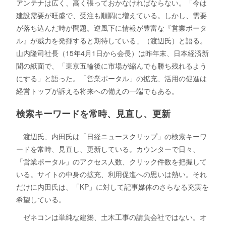
アンテナは広く、高く張っておかなければならない。「今は
建設需要が旺盛で、受注も順調に増えている。しかし、需要
が落ち込んだ時が問題。逆風下に情報が豊富な『営業ポータ
ル』が威力を発揮すると期待している」（渡辺氏）と語る。
山内隆司社長（15年4月1日から会長）は昨年末、日本経済新
聞の紙面で、「東京五輪後に市場が縮んでも勝ち残れるよう
にする」と語った。「営業ポータル」の拡充、活用の促進は
経営トップが訴える将来への備えの一端でもある。
検索キーワードを常時、見直し、更新
渡辺氏、内田氏は「日経ニュースクリップ」の検索キーワ
ードを常時、見直し、更新している。カウンターで日々、
「営業ポータル」のアクセス人数、クリック件数を把握して
いる。サイトの中身の拡充、利用促進への思いは熱い。それ
だけに内田氏は、「KP」に対して記事媒体のさらなる充実を
希望している。
ゼネコンは単純な建築、土木工事の請負会社ではない。オ