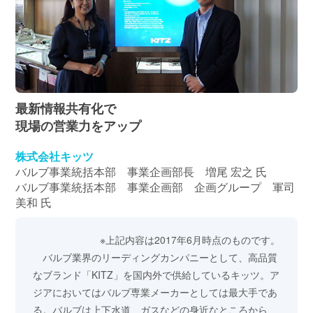
最新情報共有化で
現場の営業力をアップ
株式会社キッツ
バルブ事業統括本部 事業企画部長 増尾 宏之 氏
バルブ事業統括本部 事業企画部 企画グループ 軍司
美和 氏
※上記内容は2017年6月時点のものです。
バルブ業界のリーディングカンパニーとして、高品質
なブランド「KITZ」を国内外で供給しているキッツ。ア
ジアにおいてはバルブ専業メーカーとしては最大手であ
る。バルブは上下水道、ガスなどの身近なところから、