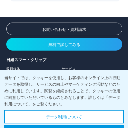
お問い合わせ・資料請求
無料で試してみる
日経スマートクリップ
収録媒体
サービス
導入事例
料金
当サイトでは、クッキーを使用し、お客様のオンライン上の行動
コラム
データを取得し、サービスの向上やマーケティング活動などのた
めに利用しています。閲覧を継続されることで、クッキーの使用
日経メディアマーケティング株式会社
に同意していただいているものとみなします。詳しくは「データ
会社案内
当社の強み
利用について」をご覧ください。
お客様サポート
お知らせ
情報活用塾
メルマガ登録
データ利用について
採用情報
個人情報保護につ
データ利用につ
当サイトにつ
サイトマッ