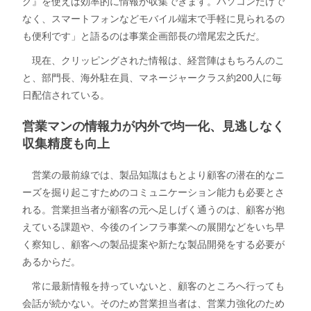
グ』を使えば効率的に情報が収集できます。パソコンだけで
なく、スマートフォンなどモバイル端末で手軽に見られるの
も便利です」と語るのは事業企画部長の増尾宏之氏だ。
現在、クリッピングされた情報は、経営陣はもちろんのこ
と、部門長、海外駐在員、マネージャークラス約200人に毎
日配信されている。
営業マンの情報力が内外で均一化、見逃しなく
収集精度も向上
営業の最前線では、製品知識はもとより顧客の潜在的なニ
ーズを掘り起こすためのコミュニケーション能力も必要とさ
れる。営業担当者が顧客の元へ足しげく通うのは、顧客が抱
えている課題や、今後のインフラ事業への展開などをいち早
く察知し、顧客への製品提案や新たな製品開発をする必要が
あるからだ。
常に最新情報を持っていないと、顧客のところへ行っても
会話が続かない。そのため営業担当者は、営業力強化のため