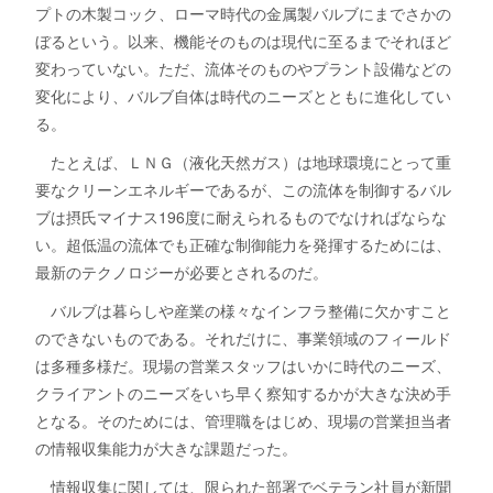
プトの木製コック、ローマ時代の金属製バルブにまでさかの
ぼるという。以来、機能そのものは現代に至るまでそれほど
変わっていない。ただ、流体そのものやプラント設備などの
変化により、バルブ自体は時代のニーズとともに進化してい
る。
たとえば、ＬＮＧ（液化天然ガス）は地球環境にとって重
要なクリーンエネルギーであるが、この流体を制御するバル
ブは摂氏マイナス196度に耐えられるものでなければならな
い。超低温の流体でも正確な制御能力を発揮するためには、
最新のテクノロジーが必要とされるのだ。
バルブは暮らしや産業の様々なインフラ整備に欠かすこと
のできないものである。それだけに、事業領域のフィールド
は多種多様だ。現場の営業スタッフはいかに時代のニーズ、
クライアントのニーズをいち早く察知するかが大きな決め手
となる。そのためには、管理職をはじめ、現場の営業担当者
の情報収集能力が大きな課題だった。
情報収集に関しては、限られた部署でベテラン社員が新聞