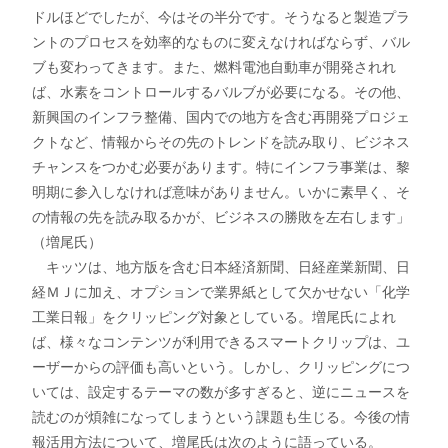
ドルほどでしたが、今はその半分です。そうなると製造プラ
ントのプロセスを効率的なものに変えなければならず、バル
ブも変わってきます。また、燃料電池自動車が開発されれ
ば、水素をコントロールするバルブが必要になる。その他、
新興国のインフラ整備、国内での地方を含む再開発プロジェ
クトなど、情報からその先のトレンドを読み取り、ビジネス
チャンスをつかむ必要があります。特にインフラ事業は、黎
明期に参入しなければ意味がありません。いかに素早く、そ
の情報の先を読み取るかが、ビジネスの勝敗を左右します」
（増尾氏）
キッツは、地方版を含む日本経済新聞、日経産業新聞、日
経ＭＪに加え、オプションで業界紙として欠かせない「化学
工業日報」をクリッピング対象としている。増尾氏によれ
ば、様々なコンテンツが利用できるスマートクリップは、ユ
ーザーからの評価も高いという。しかし、クリッピングにつ
いては、設定するテーマの数が多すぎると、逆にニュースを
読むのが煩雑になってしまうという課題も生じる。今後の情
報活用方法について、増尾氏は次のように語っている。