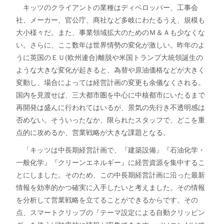
キッツのクライアントの業種はディベロッパー、工事会
社、メーカー、官公庁、商社など多岐にわたるうえ、規模も
大小様々だ。また、事業領域拡大のためのＭ＆Ａも少なくな
い。さらに、ここ数年は世界情勢の変化が激しい。昨年のよ
うに英国のＥＵ(欧州連合)離脱や米国トランプ大統領誕生の
ような大きな変化が起きると、為替や原油価格などが大きく
変動し、場合によっては経営計画の変更も余儀なくされる。
国内を見渡せば、三大都市圏を中心に中核都市にいたるまで
再開発は盛んに行われてはいるが、景気の先行き不透明感は
否めない。そういったなか、限られたスタッフで、どこを重
点的に攻めるか、営業戦略が大きな課題となる。
「キッツは中長期経営計画で、『建築設備』『石油化学・
一般化学』『クリーンエネルギー』に経営資源を集中するこ
とにしました。そのため、この中長期経営計画に沿った最新
情報を効率的かつ確実に入手したいと考えました。その情報
を分析して営業戦略を立てることができるからです。その
点、スマートクリップの『テーマ設定による自動クリッピン