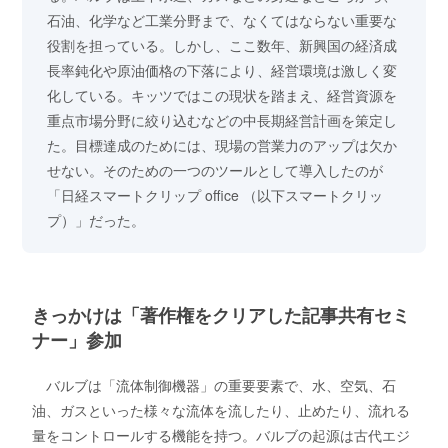
石油、化学など工業分野まで、なくてはならない重要な
役割を担っている。しかし、ここ数年、新興国の経済成
長率鈍化や原油価格の下落により、経営環境は激しく変
化している。キッツではこの現状を踏まえ、経営資源を
重点市場分野に絞り込むなどの中長期経営計画を策定し
た。目標達成のためには、現場の営業力のアップは欠か
せない。そのための一つのツールとして導入したのが
「日経スマートクリップ office （以下スマートクリッ
プ）」だった。
きっかけは「著作権をクリアした記事共有セミ
ナー」参加
バルブは「流体制御機器」の重要要素で、水、空気、石
油、ガスといった様々な流体を流したり、止めたり、流れる
量をコントロールする機能を持つ。バルブの起源は古代エジ