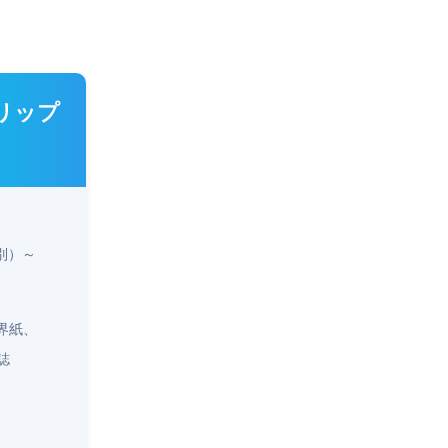
リップ
別）～
界紙、
誌