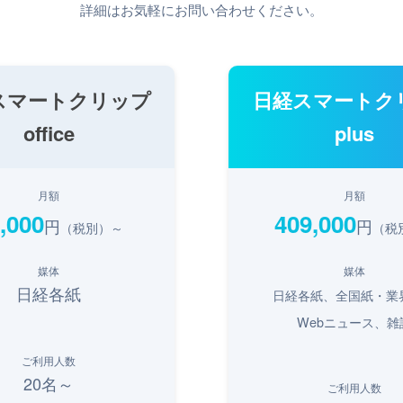
詳細はお気軽にお問い合わせください。
スマートクリップ
日経スマートク
office
plus
月額
月額
,000
409,000
円
円
（税別）～
（税
媒体
媒体
日経各紙
日経各紙、全国紙・業
Webニュース、雑
ご利用人数
20名～
ご利用人数