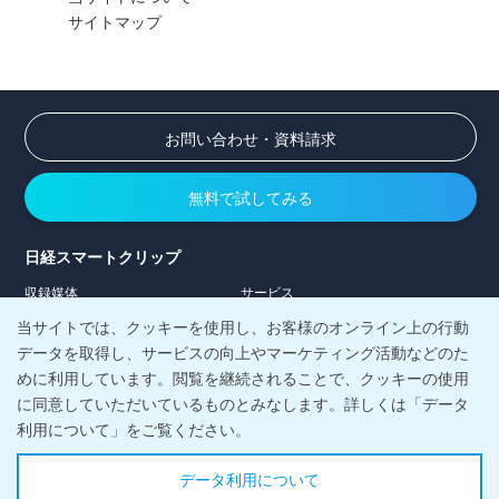
サイトマップ
お問い合わせ・資料請求
無料で試してみる
日経スマートクリップ
収録媒体
サービス
導入事例
料金
当サイトでは、クッキーを使用し、お客様のオンライン上の行動
コラム
データを取得し、サービスの向上やマーケティング活動などのた
めに利用しています。閲覧を継続されることで、クッキーの使用
日経メディアマーケティング株式会社
に同意していただいているものとみなします。詳しくは「データ
会社案内
当社の強み
利用について」をご覧ください。
お客様サポート
お知らせ
情報活用塾
メルマガ登録
データ利用について
採用情報