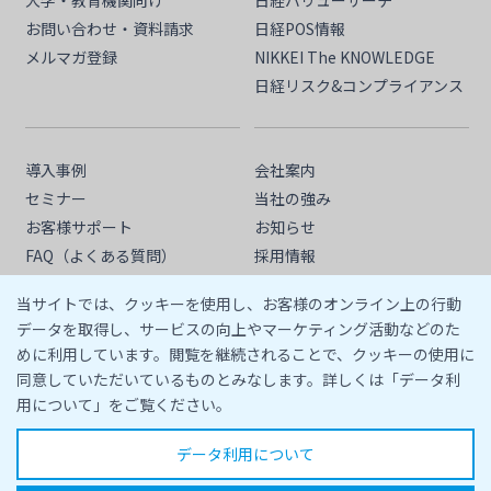
大学・教育機関向け
日経バリューサーチ
お問い合わせ・資料請求
日経POS情報
メルマガ登録
NIKKEI The KNOWLEDGE
日経リスク&コンプライアンス
導入事例
会社案内
セミナー
当社の強み
お客様サポート
お知らせ
FAQ（よくある質問）
採用情報
情報活用塾
人権方針
当サイトでは、クッキーを使用し、お客様のオンライン上の行動
サプライヤー行動規範
データを取得し、サービスの向上やマーケティング活動などのた
めに利用しています。閲覧を継続されることで、クッキーの使用に
同意していただいているものとみなします。詳しくは「データ利
用について」をご覧ください。
データ利用について