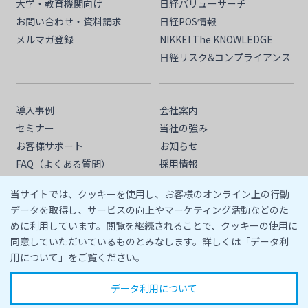
大学・教育機関向け
日経バリューサーチ
お問い合わせ・資料請求
日経POS情報
メルマガ登録
NIKKEI The KNOWLEDGE
日経リスク&コンプライアンス
導入事例
会社案内
セミナー
当社の強み
お客様サポート
お知らせ
FAQ（よくある質問）
採用情報
情報活用塾
人権方針
当サイトでは、クッキーを使用し、お客様のオンライン上の行動
サプライヤー行動規範
データを取得し、サービスの向上やマーケティング活動などのた
めに利用しています。閲覧を継続されることで、クッキーの使用に
同意していただいているものとみなします。詳しくは「データ利
用について」をご覧ください。
データ利用について