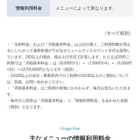
情報利用料金
メニューによって異なります。
（すべて税別）
・「当初料金」および「月額基本料金」は上記の通り、ご利用ID数が増え
るにしたがって適用単価が下がるボリュームディスカウント方式を採用し
ています。2ID以上の場合、積み上げ方式で計算します。たとえば20IDご
利用では「月額基本料金 」は（8,000円×1）＋（7,000円×4）＋（6,000円
×15）＝12万6,000円となります（税別）。
・101ID以上の全社・事業所内でのご利用や101ID以上のご契約について
は、別途、お問い合わせください。
・「月額基本料金」はご利用の有無にかかわらず、毎月お支払いただきま
す。
・毎月のご請求は「月額基本料金」 に「情報利用料金」をあわせた金額
（税別）となります。
Usage Fee
主なメニューの情報利用料金