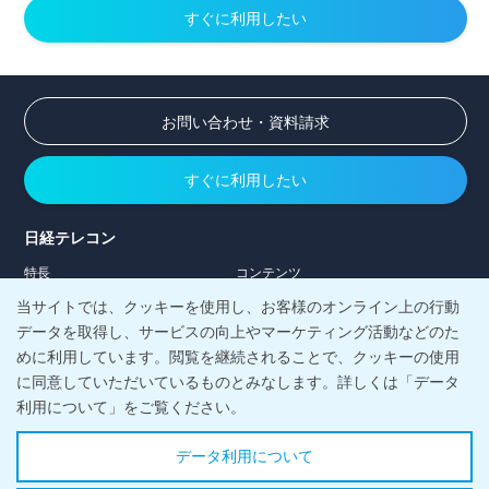
すぐに利用したい
お問い合わせ・資料請求
すぐに利用したい
日経テレコン
特長
コンテンツ
活用シーン
導入事例
当サイトでは、クッキーを使用し、お客様のオンライン上の行動
料金・サポート
大学・教育機関向け
データを取得し、サービスの向上やマーケティング活動などのた
めに利用しています。閲覧を継続されることで、クッキーの使用
日経メディアマーケティング株式会社
に同意していただいているものとみなします。詳しくは「データ
会社案内
当社の強み
利用について」をご覧ください。
お客様サポート
お知らせ
情報活用塾
メルマガ登録
データ利用について
採用情報