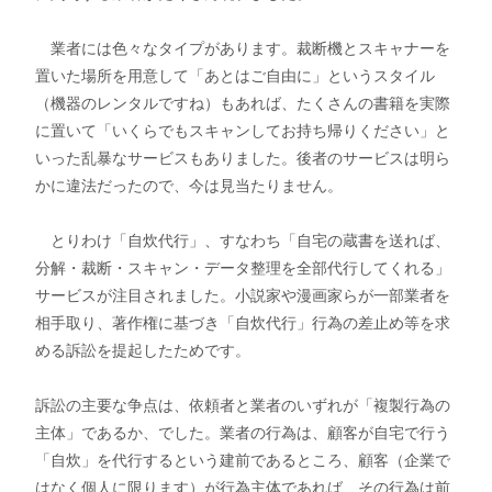
業者には色々なタイプがあります。裁断機とスキャナーを
置いた場所を用意して「あとはご自由に」というスタイル
（機器のレンタルですね）もあれば、たくさんの書籍を実際
に置いて「いくらでもスキャンしてお持ち帰りください」と
いった乱暴なサービスもありました。後者のサービスは明ら
かに違法だったので、今は見当たりません。
とりわけ「自炊代行」、すなわち「自宅の蔵書を送れば、
分解・裁断・スキャン・データ整理を全部代行してくれる」
サービスが注目されました。小説家や漫画家らが一部業者を
相手取り、著作権に基づき「自炊代行」行為の差止め等を求
める訴訟を提起したためです。
訴訟の主要な争点は、依頼者と業者のいずれが「複製行為の
主体」であるか、でした。業者の行為は、顧客が自宅で行う
「自炊」を代行するという建前であるところ、顧客（企業で
はなく個人に限ります）が行為主体であれば、その行為は前