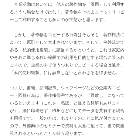
企業活動においては、他人の著作物を「引用」して利用す
るような場合だけではなく、著作物をそのままそっくりコピ
ーして利用することも多いのが実態かと思います。
しかし、著作物をコピーする行為はそもそも、著作権法に
よって、原則として禁止されています。そして、例外規定で
ある「私的使用複製」に該当するかというと、これは家庭内
やそれに準じる狭い範囲での利用を目的とする場合に限られ
ますので、企業の中で使うつもりでコピーする場合は通常、
「私的使用複製」には該当しないと言わざるを得ません。
つまり、書籍、新聞記事、ウェブページなどの企業内コピ
ー・回覧行為は、著作権侵害であるが、「野放し」になって
いるといえます（これを「黙認」と捉える見解もあります
が）。紙に印刷せず、PDFなどにしてデータを共有する場合
も同様です。一般の方は、あまりそのことに気が付きません
ので、外部向けのセミナーで資料を大量に配って、後で問題
視されるといったことが時々起ります。