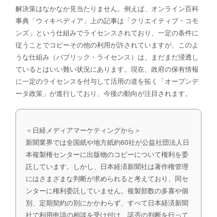
解決策はなかなか見当たりません。例えば、オンライン百科
事典「ウィキペディア」上の記事は「クリエイティブ・コモ
ンズ」という仕組みでライセンスされており、一定の条件に
従うことでコピーその他の利用が許されていますが、このよ
うな仕組み（パブリック・ライセンス）は、まだまだ浸透し
ているとはいい難い状況にあります。現在、政府の保有情報
に一定のライセンスを付与して活用の道を拓く「オープンデ
ータ政策」が進行しており、今後の動向が注目されます。
＜日経メディアマーケティングから＞
新聞業界では全国紙や地方紙約60社が公益社団法人日
本複製権センターに出版物のコピーについて権利を委
託しています。しかし、日本経済新聞社は著作権管理
にはさまざまな判断が求められると考えており、同セ
ンターに権利委託していません。複製部数の多寡や個
別、定期契約の別にかかわらず、すべて日本経済新聞
社で利用申請の相談を受け付け、諾否の判断を行って