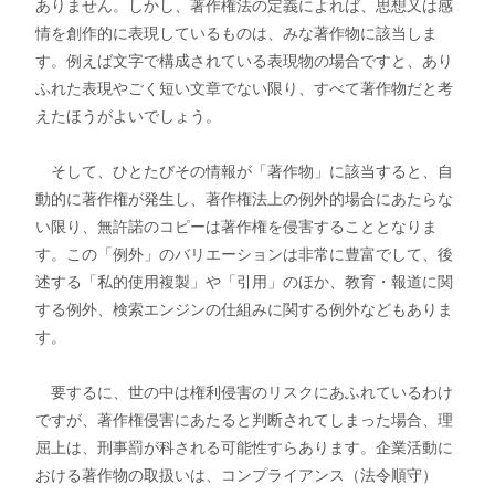
ありません。しかし、著作権法の定義によれば、思想又は感
情を創作的に表現しているものは、みな著作物に該当しま
す。例えば文字で構成されている表現物の場合ですと、あり
ふれた表現やごく短い文章でない限り、すべて著作物だと考
えたほうがよいでしょう。
そして、ひとたびその情報が「著作物」に該当すると、自
動的に著作権が発生し、著作権法上の例外的場合にあたらな
い限り、無許諾のコピーは著作権を侵害することとなりま
す。この「例外」のバリエーションは非常に豊富でして、後
述する「私的使用複製」や「引用」のほか、教育・報道に関
する例外、検索エンジンの仕組みに関する例外などもありま
す。
要するに、世の中は権利侵害のリスクにあふれているわけ
ですが、著作権侵害にあたると判断されてしまった場合、理
屈上は、刑事罰が科される可能性すらあります。企業活動に
おける著作物の取扱いは、コンプライアンス（法令順守）