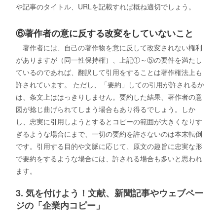
や記事のタイトル、URLを記載すれば概ね適切でしょう。
⑥著作者の意に反する改変をしていないこと
著作者には、自己の著作物を意に反して改変されない権利
がありますが（同一性保持権）、上記①～⑤の要件を満たし
ているのであれば、翻訳して引用をすることは著作権法上も
許されています。 ただし、「要約」しての引用が許されるか
は、条文上ははっきりしません。要約した結果、著作者の意
図が捻じ曲げられてしまう場合もあり得るでしょう。しか
し、忠実に引用しようとするとコピーの範囲が大きくなりす
ぎるような場合にまで、一切の要約を許さないのは本末転倒
です。引用する目的や文脈に応じて、原文の趣旨に忠実な形
で要約をするような場合には、許される場合も多いと思われ
ます。
3. 気を付けよう！文献、新聞記事やウェブペー
ジの「企業内コピー」